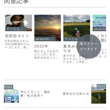
関連記事
アーユルヴェーダ
akaneの
初瞑想ガイド
ＬＩＮＥ
akaneのこと
アーユルヴェーダ
談、開始
9月の終わりから
横スクロー
365日瞑想のグル
す
2022年
夏休みのお知
ープに入り、瞑想
ルできます
明けまして
らせ
を重ねてきまし
明けましておめで
とうござい
た。（今は一旦お
とうございます。
急ですが、夏休み
本年も、み
休みしています）
本年もゆるりと、
をいただこうと思
の身体と心
それまでも週に何
よろしくお願いい
います。ご予約が
のために、
回かやることはあ
たします。前回の
入っていないこと
尽力してい
りましたが、毎日
投稿の直後に、初
と、子ども初めて
と思います
やったのは初めて
めてのタロット年
の夏休みのため、
がゆくゆく
です。そのグルー
間リーディングの
8月29日までお休
れからの日
プの中で、主催の
メールが届いた。
みをいただきま
界のために
方が移動などでで
それには、自分が
す。（自由研究な
うに、明る
きない日があり、
感じているモヤモ
どの宿題が終わっ
を描きなが
参加者の中で、
ヤやそれに伴う、
ておりません
なさまが健
瞑...
今後のことが書か
(泣)）8月30日以
日々を楽し
考えてること、脳診
れていた。すごっ
夏休みのお知らせ
降のご予約でご検
せるように
断、私の役割？
っっっっ！！本
討いただければ、
ょ...
年...
幸いです。今年
の...