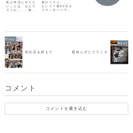
いい」「コソコソ
フチェンジ
私が本当にやりた
肩がツライ。。。
言われたって気に
いろんな言
いことは、なんだ
というＴ様60分タ
するな。自分のこ
やり方があ
ろうか。。。集客
イマッサージで
とをしっかりやれ
自分にあっ
を考えるうえで、
は、肩回りが十分
ばいい」「学校
が見つかる
ペルソナを考える
ではないと思いま
は、休むな、とか
っと回り出
といいと聞く。考
したので、90分を
言わないの？」
ろう人生。
えてみた。私は誰
事前に提案し、全
「休ませてる親が
学の方が言
に受けてほしいの
身と、肩回りを追
悪い」「近くに越
ことが最近
か。。。ありとあ
加で触らせていた
してこない方が良
入ってくる
らゆる人に、と思
だきました。本当
かったかもね」あ
日、一昨日
ってしまう(笑)一
にずっと背中に板
ははは～ギャップ
でレイキを
般的な会社員だっ
があるように感じ
がす...
会...
た私が、スリラン
ていて、呼吸も浅
初出店を終えて
親知らずとクラニオ
カへ行ったことを
かったような気が
きっかけに、ア...
します。お陰様...
コメント
コメントを書き込む