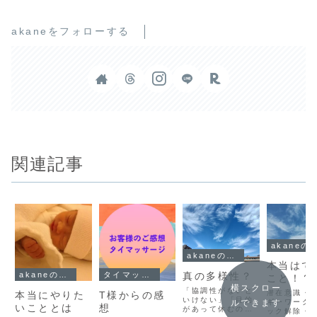
akaneをフォローする
関連記事
akaneの
akaneのこと
本当はで
真の多様性？
akaneのこと
タイマッサージ
こと！？
横スクロー
「協調性がないと
潜在意識・
本当にやりた
T様からの感
いけない」「目的
ルできます
ギーワーク
いこととは
想
があって休むのは
ック解除・