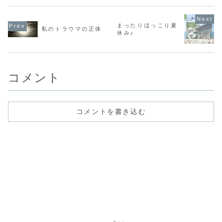
て治療と聞くと日
学の方が言
ください。１・２
り、豆類を食べて
本的感覚では「大
ことが最近
月にはレベルアッ
みたり、ゼラチン
丈夫？」と思われ
入ってくる
プ講座を受けるた
を食べてみたりw1
そうですが、自分
日、一昨日
め、この価格での
週...
まったりほっこり夏
的感覚では、...
でレイキを
私のトラウマの正体
提供は、2022年3
休み♪
会...
月末までの予定で
います。私は、今
までやったことな
いことをや...
コメント
コメントを書き込む