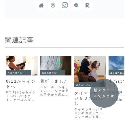
関連記事
akaneのこと
akaneのこと
akaneの
8/11からイン
骨折しました
本当はで
akaneのこと
ドへ
こと！？
バレーボールをし
横スクロー
ていて、なぜか足
8/11(日)からイン
潜在意識・
タイマッサー
の甲側から床に足
ルできます
ドへ行ってきま
ギーワーク
ジ９０分お試
をつき、ポキッ
す。アーユルヴェ
ック解除・
と、音が…人生初
し
ーダのパンチャカ
フチェンジ
めての骨折…ここ
ルマを受けてきま
いろんな言
タイマッサージ９
ぞとばかりにアー
す。初めてです。
やり方があ
０分のお試しコー
ユルヴェーダのオ
どんな治療になる
自分にあっ
スクーポンを作り
イルピチュや龍体
のか、私は今何が
が見つかる
ました。是非、こ
文字を描いてみた
一番影響している
っと回り出
の機会にLINE登
り、エネルギーワ
のか。。。入院し
ろう人生。
録して受けに来て
ークをしてみた