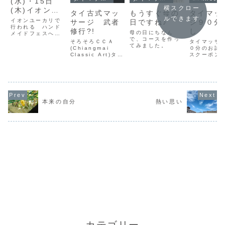
(水)・15日
横スクロー
(木)イオンユ
タイ古式マッ
もうすぐ母の
タイマッ
ルできます
ーカリ ハン
イオンユーカリで
サージ 武者
日ですね♪
ジ９０分
ドメイドフェ
行われる ハンド
修行?!
し
母の日にちなん
メイドフェスへ出
ス出店
で、コースを作っ
店します。前回の
そろそろＣＣＡ
タイマッサ
てみました。
反省を踏まえ、ど
(Chiangmai
０分のお試
れでも選べるよう
Classic Art)タイ
スクーポン
にしました。様々
マッサージスクー
ました。是
な療法がある中
ルのレベル４を修
の機会にLI
で、どれが自分に
了します。学びは
録して受け
合うか分からな
その後も継続され
ください。
い、興味はあるけ
ますが、ひとま
月にはレベ
どお店に行くほど
ず、区切りです。
プ講座を受
ではない、短い時
そこで、今まで６
め、この価
本来の自分
熱い思い
間でリフレッシュ
０分か９０分のセ
提供は、20
したい、そんな
ッションをしてま
月末までの
方々、...
いりましたが、長
います。私
いコースもやって
までやった
み...
いことをや..